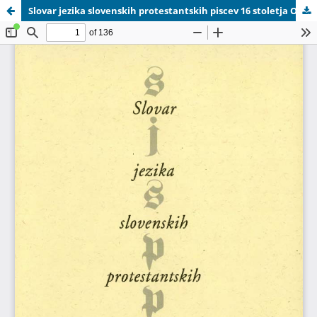
Slovar jezika slovenskih protestantskih piscev 16 stoletja OMP.pdf