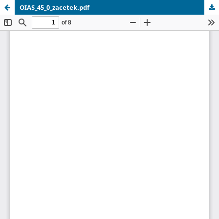
OIAS_45_0_zacetek.pdf