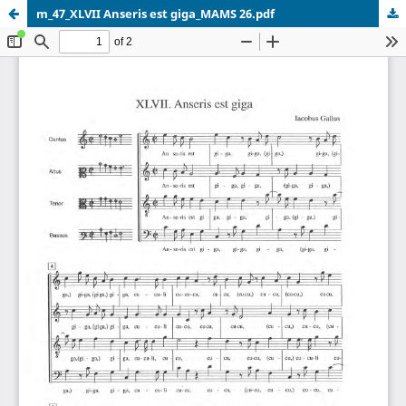
m_47_XLVII Anseris est giga_MAMS 26.pdf