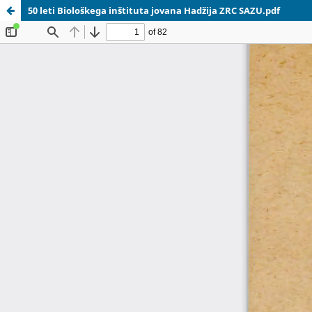
50 leti Biološkega inštituta jovana Hadžija ZRC SAZU.pdf