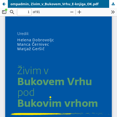
ompadmin, Zivim_v_Bukovem_Vrhu_E-knjiga_OK.pdf