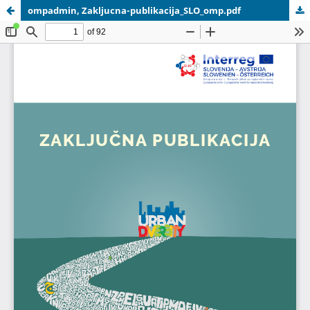
ompadmin, Zakljucna-publikacija_SLO_omp.pdf