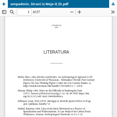
ompadmin, Strani iz Meje-8_lit.pdf