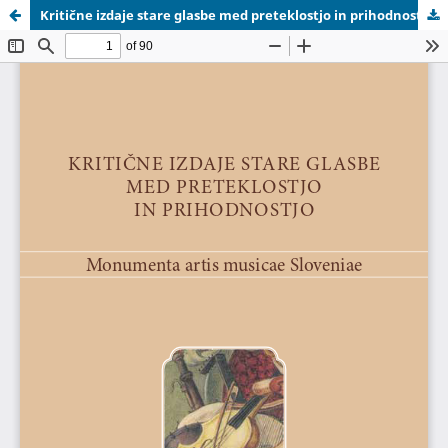
Kritične izdaje stare glasbe med preteklostjo in prihodnostjo OMP.pdf