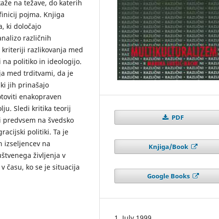
aže na težave, do katerih
finicij pojma. Knjiga
, ki določajo
nalizo različnih
 kriteriji razlikovanja med
na politiko in ideologijo.
ja med trditvami, da je
ki jih prinašajo
gotoviti enakopraven
u. Sledi kritika teorij
PDF
či predvsem na švedsko
cijski politiki. Ta je
h izseljencev na
Knjiga/Book
štvenega življenja v
v času, ko se je situacija
Google Books
1. July 1999