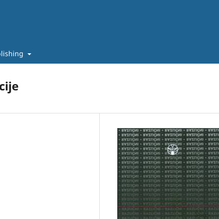
lishing
cije