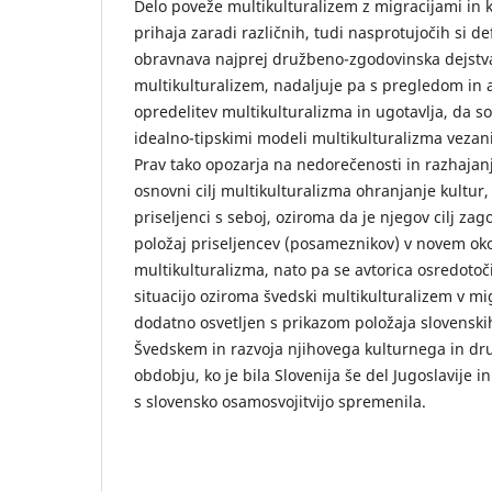
Delo poveže multikulturalizem z migracijami in k
prihaja zaradi različnih, tudi nasprotujočih si de
obravnava najprej družbeno-zgodovinska dejstva
multikulturalizem, nadaljuje pa s pregledom in a
opredelitev multikulturalizma in ugotavlja, da so
idealno-tipskimi modeli multikulturalizma vezani 
Prav tako opozarja na nedorečenosti in razhajan
osnovni cilj multikulturalizma ohranjanje kultur, 
priseljenci s seboj, oziroma da je njegov cilj za
položaj priseljencev (posameznikov) v novem okolj
multikulturalizma, nato pa se avtorica osredoto
situacijo oziroma švedski multikulturalizem v migra
dodatno osvetljen s prikazom položaja slovenski
Švedskem in razvoja njihovega kulturnega in dru
obdobju, ko je bila Slovenija še del Jugoslavije in 
s slovensko osamosvojitvijo spremenila.