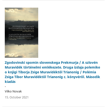
Zgodovinski spomin slovenskega Prekmurja / A szlovén
Muravidék történelmi emlékezete. Druga izdaja polemike
o knjigi Tiborja Zsige Muravidéktől Trianonig / Polémia
Zsiga Tibor Muravidéktől Trianonig c. könyvéről. Második
kiadás
-
Vilko Novak
15. October 2021