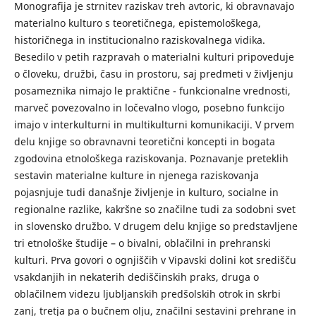
Monografija je strnitev raziskav treh avtoric, ki obravnavajo
materialno kulturo s teoretičnega, epistemološkega,
historičnega in institucionalno raziskovalnega vidika.
Besedilo v petih razpravah o materialni kulturi pripoveduje
o človeku, družbi, času in prostoru, saj predmeti v življenju
posameznika nimajo le praktične - funkcionalne vrednosti,
marveč povezovalno in ločevalno vlogo, posebno funkcijo
imajo v interkulturni in multikulturni komunikaciji. V prvem
delu knjige so obravnavni teoretični koncepti in bogata
zgodovina etnološkega raziskovanja. Poznavanje preteklih
sestavin materialne kulture in njenega raziskovanja
pojasnjuje tudi današnje življenje in kulturo, socialne in
regionalne razlike, kakršne so značilne tudi za sodobni svet
in slovensko družbo. V drugem delu knjige so predstavljene
tri etnološke študije – o bivalni, oblačilni in prehranski
kulturi. Prva govori o ognjiščih v Vipavski dolini kot središču
vsakdanjih in nekaterih dediščinskih praks, druga o
oblačilnem videzu ljubljanskih predšolskih otrok in skrbi
zanj, tretja pa o bučnem olju, značilni sestavini prehrane in