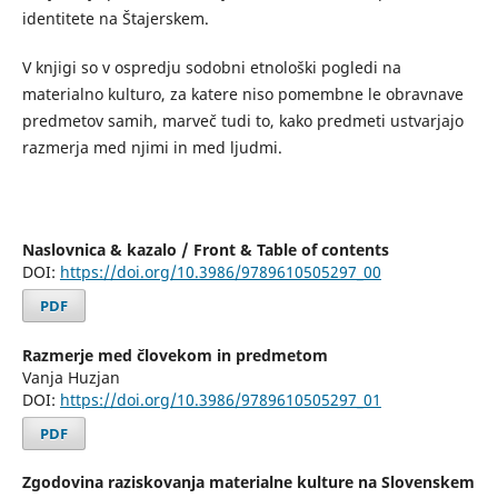
identitete na Štajerskem.
V knjigi so v ospredju sodobni etnološki pogledi na
materialno kulturo, za katere niso pomembne le obravnave
predmetov samih, marveč tudi to, kako predmeti ustvarjajo
razmerja med njimi in med ljudmi.
Naslovnica & kazalo / Front & Table of contents
DOI:
https://doi.org/10.3986/9789610505297_00
PDF
Razmerje med človekom in predmetom
Vanja Huzjan
DOI:
https://doi.org/10.3986/9789610505297_01
PDF
Zgodovina raziskovanja materialne kulture na Slovenskem