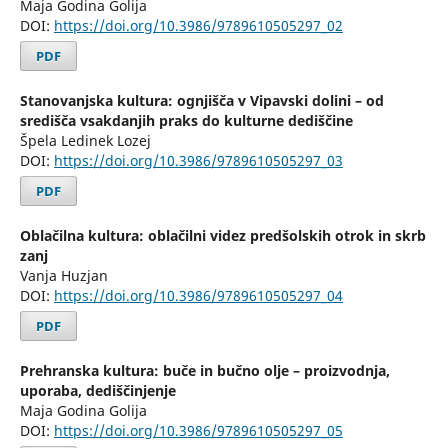
Maja Godina Golija
DOI:
https://doi.org/10.3986/9789610505297_02
PDF
Stanovanjska kultura: ognjišča v Vipavski dolini – od
središča vsakdanjih praks do kulturne dediščine
Špela Ledinek Lozej
DOI:
https://doi.org/10.3986/9789610505297_03
PDF
Oblačilna kultura: oblačilni videz predšolskih otrok in skrb
zanj
Vanja Huzjan
DOI:
https://doi.org/10.3986/9789610505297_04
PDF
Prehranska kultura: buče in bučno olje – proizvodnja,
uporaba, dediščinjenje
Maja Godina Golija
DOI:
https://doi.org/10.3986/9789610505297_05