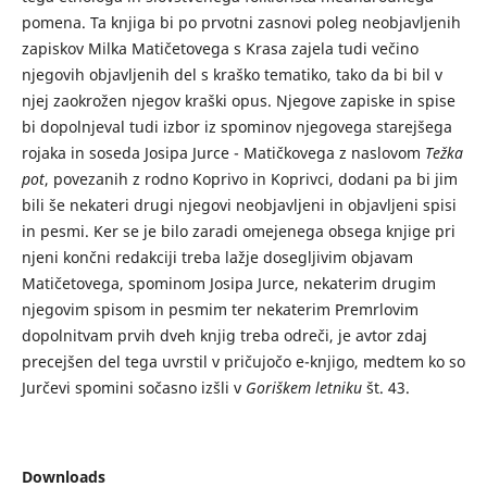
pomena. Ta knjiga bi po prvotni zasnovi poleg neobjavljenih
zapiskov Milka Matičetovega s Krasa zajela tudi večino
njegovih objavljenih del s kraško tematiko, tako da bi bil v
njej zaokrožen njegov kraški opus. Njegove zapiske in spise
bi dopolnjeval tudi izbor iz spominov njegovega starejšega
rojaka in soseda Josipa Jurce - Matičkovega z naslovom
Težka
pot
, povezanih z rodno Koprivo in Koprivci, dodani pa bi jim
bili še nekateri drugi njegovi neobjavljeni in objavljeni spisi
in pesmi. Ker se je bilo zaradi omejenega obsega knjige pri
njeni končni redakciji treba lažje dosegljivim objavam
Matičetovega, spominom Josipa Jurce, nekaterim drugim
njegovim spisom in pesmim ter nekaterim Premrlovim
dopolnitvam prvih dveh knjig treba odreči, je avtor zdaj
precejšen del tega uvrstil v pričujočo e-knjigo, medtem ko so
Jurčevi spomini sočasno izšli v
Goriškem letniku
št. 43.
Downloads