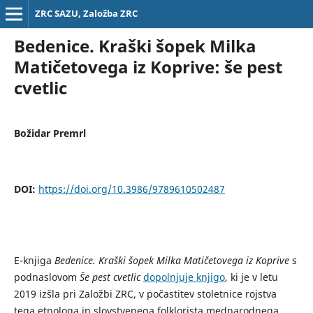
ZRC SAZU, Založba ZRC
Bedenice. Kraški šopek Milka
Matičetovega iz Koprive: še pest
cvetlic
Božidar Premrl
DOI:
https://doi.org/10.3986/9789610502487
E-knjiga
Bedenice. Kraški šopek Milka Matičetovega iz Koprive
s
podnaslovom
Še pest cvetlic
dopolnjuje knjigo
, ki je v letu
2019 izšla pri Založbi ZRC, v počastitev stoletnice rojstva
tega etnologa in slovstvenega folklorista mednarodnega