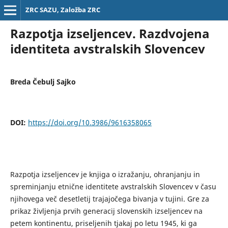
ZRC SAZU, Založba ZRC
Razpotja izseljencev. Razdvojena
identiteta avstralskih Slovencev
Breda Čebulj Sajko
DOI:
https://doi.org/10.3986/9616358065
Razpotja izseljencev je knjiga o izražanju, ohranjanju in
spreminjanju etnične identitete avstralskih Slovencev v času
njihovega več desetletij trajajočega bivanja v tujini. Gre za
prikaz življenja prvih generacij slovenskih izseljencev na
petem kontinentu, priseljenih tjakaj po letu 1945, ki ga