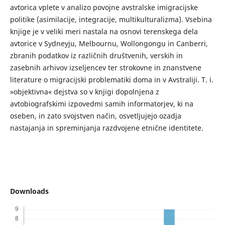
avtorica vplete v analizo povojne avstralske imigracijske
politike (asimilacije, integracije, multikulturalizma). Vsebina
knjige je v veliki meri nastala na osnovi terenskega dela
avtorice v Sydneyju, Melbournu, Wollongongu in Canberri,
zbranih podatkov iz različnih društvenih, verskih in
zasebnih arhivov izseljencev ter strokovne in znanstvene
literature o migracijski problematiki doma in v Avstraliji. T. i.
»objektivna« dejstva so v knjigi dopolnjena z
avtobiografskimi izpovedmi samih informatorjev, ki na
oseben, in zato svojstven način, osvetljujejo ozadja
nastajanja in spreminjanja razdvojene etnične identitete.
Downloads