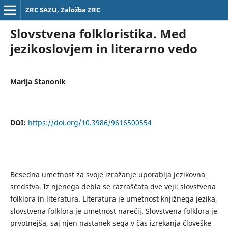
ZRC SAZU, Založba ZRC
Slovstvena folkloristika. Med
jezikoslovjem in literarno vedo
Marija Stanonik
DOI:
https://doi.org/10.3986/9616500554
Besedna umetnost za svoje izražanje uporablja jezikovna
sredstva. Iz njenega debla se razraščata dve veji: slovstvena
folklora in literatura. Literatura je umetnost knjižnega jezika,
slovstvena folklora je umetnost narečij. Slovstvena folklora je
prvotnejša, saj njen nastanek sega v čas izrekanja človeške