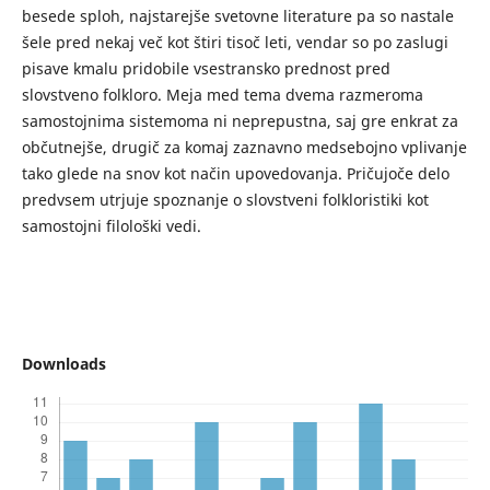
besede sploh, najstarejše svetovne literature pa so nastale
šele pred nekaj več kot štiri tisoč leti, vendar so po zaslugi
pisave kmalu pridobile vsestransko prednost pred
slovstveno folkloro. Meja med tema dvema razmeroma
samostojnima sistemoma ni neprepustna, saj gre enkrat za
občutnejše, drugič za komaj zaznavno medsebojno vplivanje
tako glede na snov kot način upovedovanja. Pričujoče delo
predvsem utrjuje spoznanje o slovstveni folkloristiki kot
samostojni filološki vedi.
Downloads