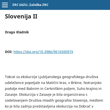
ZRC SAZU, Založba ZRC
Slovenija II
Drago Kladnik
DOI:
https://doi.org/10.3986/961650097X
Tokrat so ekskurzije Ljubljanskega geografskega društva
udeležence popeljale na Matični kras, v Brkine, Notranjsko
podolje med Babnim in Cerkniškim poljem, Suho krajino in
Zasavje. Ekskurzija v Zasavje je bila organizirana s
sodelovanjem Društva mladih geografov Slovenije, medtem
ko je bila zadnja predstavljena ekskurzija na Dobrač v