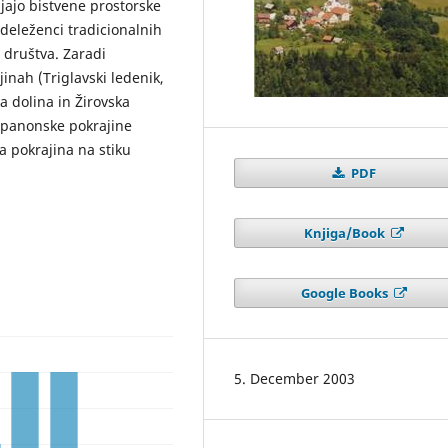
dajajo bistvene prostorske
 udeleženci tradicionalnih
 društva. Zaradi
inah (Triglavski ledenik,
 dolina in Žirovska
n panonske pokrajine
a pokrajina na stiku
PDF
Knjiga/Book
Google Books
5. December 2003