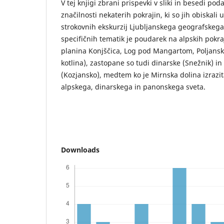
V tej knjigi zbrani prispevki v sliki in besedi po
značilnosti nekaterih pokrajin, ki so jih obiskali
strokovnih ekskurzij Ljubljanskega geografskega
specifičnih tematik je poudarek na alpskih pokraj
planina Konjščica, Log pod Mangartom, Poljanska
kotlina), zastopane so tudi dinarske (Snežnik) i
(Kozjansko), medtem ko je Mirnska dolina izrazit
alpskega, dinarskega in panonskega sveta.
Downloads