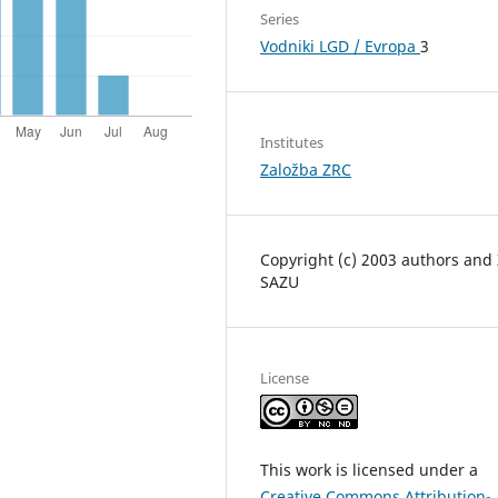
Series
Vodniki LGD / Evropa
3
Institutes
Založba ZRC
Copyright (c) 2003 authors and
SAZU
License
This work is licensed under a
Creative Commons Attribution-