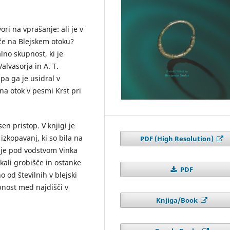
ri na vprašanje: ali je v
šče na Blejskem otoku?
lno skupnost, ki je
Valvasorja in A. T.
pa ga je usidral v
na otok v pesmi Krst pri
n pristop. V knjigi je
zkopavanj, ki so bila na
PDF (High Resolution)
 je pod vodstvom Vinka
kali grobišče in ostanke
PDF
o od številnih v blejski
ebnost med najdišči v
Knjiga/Book