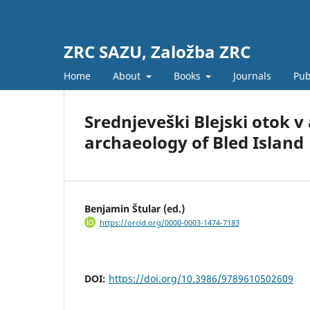
ZRC SAZU, Založba ZRC
Home
About
Books
Journals
Pub
Srednjeveški Blejski otok v
archaeology of Bled Island
Benjamin Štular (ed.)
https://orcid.org/0000-0003-1474-7183
DOI:
https://doi.org/10.3986/9789610502609