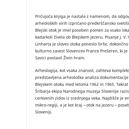
Pričujoča knjiga je nastala z namenom, da odgovo
arheoloških virih izpričano predkrščansko sveti
Blejski otok je imel poseben pomen za vsako loka
kadarkoli živela ob Blejskem jezeru. Pisanje J. V. 
Linharta je sloves otoka poneslo širše, dokončno 
kulturno zavest Slovencev France Prešeren, ki je 
Savici postavil Živin hram.
Arheologija, kot vsaka znanost, zahteva komplekse
predstavljena arheološka analiza dokumentacije i
Blejskem otoku med letoma 1962 in 1965. Takrat
Šribarja ekipa Narodnega muzeja Slovenije razis
cerkvenih zidov iz srednjega veka. Najdišče je en
mikro-regiji, a je kot kraj – otok na jezeru – pos
Sloveniji.