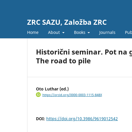
ZRC SAZU, Založba ZRC
Home
About
Books
Journals
Pub
Historični seminar. Pot na
The road to pile
Oto Luthar (ed.)
https://orcid.org/0000-0003-1115-848X
DOI:
https://doi.org/10.3986/9619012542