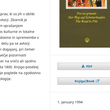
rav, ki so jih v obliki
torji. Zbornik je
kim vprašanjem
s kulturne in totalne
odovine in spremembe v
delu pa se avtorji
li dogajanj, pri čemer
 večje pozornosti
ger na srečo ali spolno
PDF
ta 1800. Knjigo posebej
voje poglede na zgodovino
ologije.
Knjiga/Book
1. January 1994