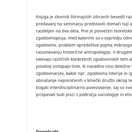
Knjiga je zbornik štirinajstih izbranih besedil razp
predavanj na seminarju predstavili domači tuji av
razdeljen na dva dela. Prvi je posvečen teorets
zgodovinopisja, med katerimi so v ospredju odno
zgodovine, problem opredelitve pojma mikrozg
razumevanju historične antropologije. V drugem 
lotevajo različnih konkretnih zgodovinskih tem a
posebej izstopajo tiste, ki navadno niso deležne
zgodovinarjev, kakor npr. zgodovina loterije in i
obnašanje neporočenih v kmečki družbi okrog le
bogati interdisciplinarno povezovanje, saj so s
prispevali tudi pisci s področja sociologije in etn
Downloads