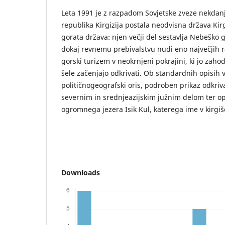
Leta 1991 je z razpadom Sovjetske zveze nekdanj
republika Kirgizija postala neodvisna država Kirgi
gorata država: njen večji del sestavlja Nebeško g
dokaj revnemu prebivalstvu nudi eno največjih ra
gorski turizem v neokrnjeni pokrajini, ki jo zahod
šele začenjajo odkrivati. Ob standardnih opisih 
političnogeografski oris, podroben prikaz odkriv
severnim in srednjeazijskim južnim delom ter op
ogromnega jezera Isik Kul, katerega ime v kirgišč
Downloads