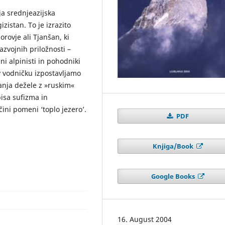
a srednjeazijska
zistan. To je izrazito
orovje ali Tjanšan, ki
zvojnih priložnosti –
ni alpinisti in pohodniki
v vodničku izpostavljamo
anja dežele z »ruskim«
isa sufizma in
ini pomeni ‘toplo jezero’.
PDF
Knjiga/Book
Google Books
16. August 2004