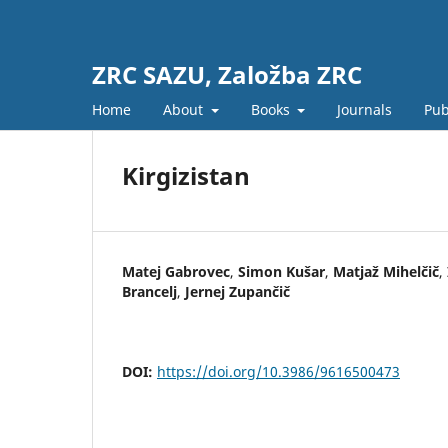
ZRC SAZU, Založba ZRC
Home
About
Books
Journals
Pub
Kirgizistan
Matej Gabrovec
,
Simon Kušar
,
Matjaž Mihelčič
,
Brancelj
,
Jernej Zupančič
DOI:
https://doi.org/10.3986/9616500473