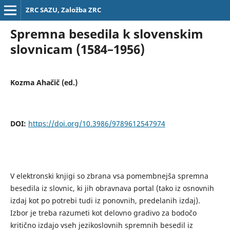
ZRC SAZU, Založba ZRC
Spremna besedila k slovenskim
slovnicam (1584–1956)
Kozma Ahačič (ed.)
DOI:
https://doi.org/10.3986/9789612547974
V elektronski knjigi so zbrana vsa pomembnejša spremna
besedila iz slovnic, ki jih obravnava portal (tako iz osnovnih
izdaj kot po potrebi tudi iz ponovnih, predelanih izdaj).
Izbor je treba razumeti kot delovno gradivo za bodočo
kritično izdajo vseh jezikoslovnih spremnih besedil iz