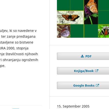
ljev, ki so navedene v
ji, ter zanje predlagana
tavljene so bistvene
URA 2000, stopnja
je številčnosti njihovih
PDF
pri ohranjanju ogroženih
ope.
Knjiga/Book
Google Books
15. September 2005