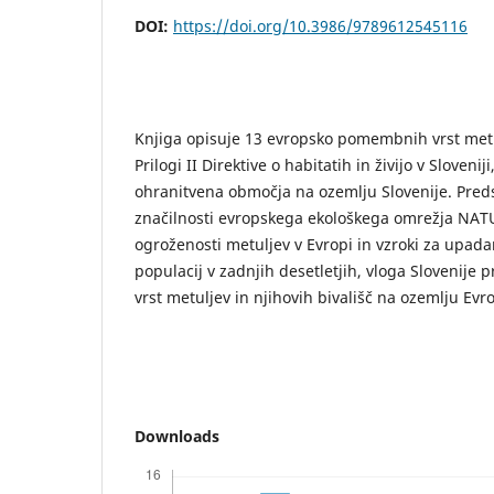
DOI:
https://doi.org/10.3986/9789612545116
Knjiga opisuje 13 evropsko pomembnih vrst metu
Prilogi II Direktive o habitatih in živijo v Sloveni
ohranitvena območja na ozemlju Slovenije. Preds
značilnosti evropskega ekološkega omrežja NAT
ogroženosti metuljev v Evropi in vzroki za upadan
populacij v zadnjih desetletjih, vloga Slovenije 
vrst metuljev in njihovih bivališč na ozemlju Evr
Downloads