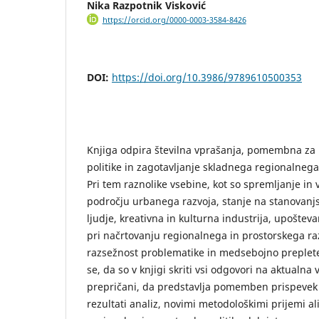
Nika Razpotnik Visković
https://orcid.org/0000-0003-3584-8426
DOI:
https://doi.org/10.3986/9789610500353
Knjiga odpira številna vprašanja, pomembna za 
politike in zagotavljanje skladnega regionalnega
Pri tem raznolike vsebine, kot so spremljanje in
področju urbanega razvoja, stanje na stanovanjs
ljudje, kreativna in kulturna industrija, upošte
pri načrtovanju regionalnega in prostorskega ra
razsežnost problematike in medsebojno preplet
se, da so v knjigi skriti vsi odgovori na aktualna
prepričani, da predstavlja pomemben prispevek 
rezultati analiz, novimi metodološkimi prijemi ali