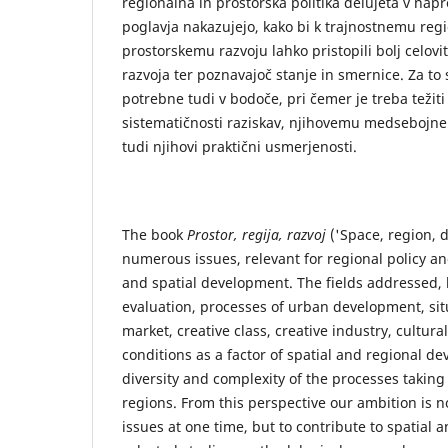
regionalna in prostorska politika delujeta v nap
poglavja nakazujejo, kako bi k trajnostnemu re
prostorskemu razvoju lahko pristopili bolj celovi
razvoja ter poznavajoč stanje in smernice. Za to 
potrebne tudi v bodoče, pri čemer je treba težiti 
sistematičnosti raziskav, njihovemu medsebojn
tudi njihovi praktični usmerjenosti.
The book
Prostor, regija, razvoj
('Space, region, 
numerous issues, relevant for regional policy a
and spatial development. The fields addressed, 
evaluation, processes of urban development, situ
market, creative class, creative industry, cultura
conditions as a factor of spatial and regional d
diversity and complexity of the processes taking
regions. From this perspective our ambition is not
issues at one time, but to contribute to spatial 