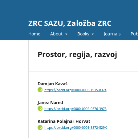
ZRC SAZU, Založba ZRC
Home
About
Books
Journals
Pub
Prostor, regija, razvoj
Damjan Kavaš
https://orcid.org/0000-0003-1915-837X
Janez Nared
https://orcid.org/0000-0002-0376-3973
Katarina Polajnar Horvat
https://orcid.org/0000-0001-8872-529X