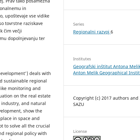
rej. Prav tako posamezna
gionalnemu in
to, upoštevaje vse vidike
so tovrstne raziskave
Series
k čim večji
Regionalni razvoj
6
emu dopolnjevanju ter
Institutes
Geografski inštitut Antona Melik
Anton Melik Geographical Insti
development') deals with
nd sustainable regional
like monitoring and
ation on the real estate
Copyright (c) 2017 authors and
l industry, and natural
SAZU
evelopment, show the
 place in space and
 to solve all the crucial
License
and regional policy with