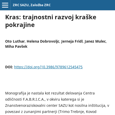
ZRC SAZU, Založba ZRC
Kras: trajnostni razvoj kraške
pokrajine
Oto Luthar
,
Helena Dobrovoljc
,
Jerneja Fridl
,
Janez Mulec
,
Miha Pavšek
DOI:
https://doi.org/10.3986/9789612545475
Monografija je nastala kot rezultat delovanja Centra
odličnosti F.A.B.R.I.C.A., v okviru katerega si je
Znanstvenoraziskovalni center SAZU kot nosilna inštitucija, v
povezavi z zunanjimi partnerji (Trimo Trebnje, Kovod