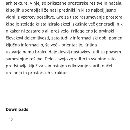
arhitekture. V njej so prikazane prostorske rešitve in načela,
ki so jih uporabljali že naši predniki in ki so najbolj jasno
vidni iz vzorcev poselitve. Gre za tisto razumevanje prostora,
ki se je stoletja kristaliziralo skozi izkušnjo več generacij in ki
nikakor ni zastarelo ali preživelo. Prilagojeno je prvinski
človekovi dojemljivosti, zato tudi v informacijski dobi pomeni
ključno informacijo, še več – orientacijo. Knjiga
ustvarjalnemu bralcu daje dovolj nastavkov tudi za povsem
samostojne rešitve. Delo s svojo zgradbo in vsebino zato
predstavlja ključ za samostojno odkrivanje starih načel
urejanja in prostorskih struktur.
Downloads