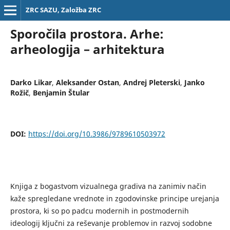
ZRC SAZU, Založba ZRC
Sporočila prostora. Arhe:
arheologija – arhitektura
Darko Likar
,
Aleksander Ostan
,
Andrej Pleterski
,
Janko
Rožič
,
Benjamin Štular
DOI:
https://doi.org/10.3986/9789610503972
Knjiga z bogastvom vizualnega gradiva na zanimiv način
kaže spregledane vrednote in zgodovinske principe urejanja
prostora, ki so po padcu modernih in postmodernih
ideologij ključni za reševanje problemov in razvoj sodobne