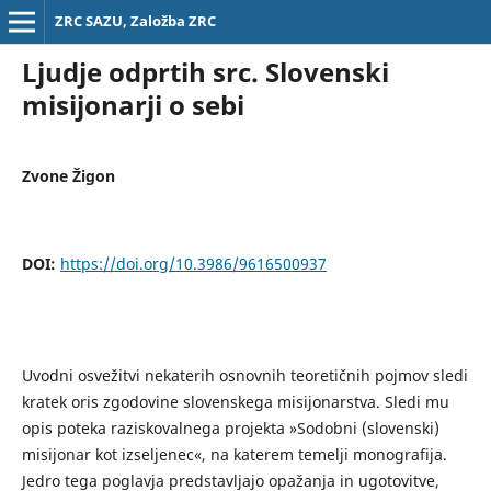
ZRC SAZU, Založba ZRC
Ljudje odprtih src. Slovenski
misijonarji o sebi
Zvone Žigon
DOI:
https://doi.org/10.3986/9616500937
Uvodni osvežitvi nekaterih osnovnih teoretičnih pojmov sledi
kratek oris zgodovine slovenskega misijonarstva. Sledi mu
opis poteka raziskovalnega projekta »Sodobni (slovenski)
misijonar kot izseljenec«, na katerem temelji monografija.
Jedro tega poglavja predstavljajo opažanja in ugotovitve,