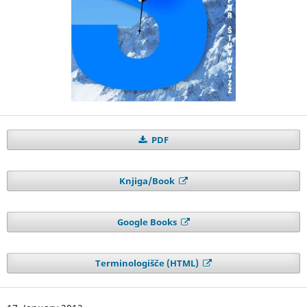
PDF
Knjiga/Book
Google Books
Terminologišče (HTML)