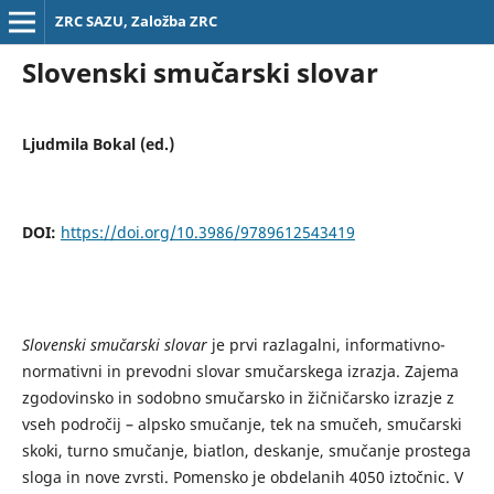
ZRC SAZU, Založba ZRC
Slovenski smučarski slovar
Ljudmila Bokal (ed.)
DOI:
https://doi.org/10.3986/9789612543419
Slovenski smučarski slovar
je prvi razlagalni, informativno-
normativni in prevodni slovar smučarskega izrazja. Zajema
zgodovinsko in sodobno smučarsko in žičničarsko izrazje z
vseh področij – alpsko smučanje, tek na smučeh, smučarski
skoki, turno smučanje, biatlon, deskanje, smučanje prostega
sloga in nove zvrsti. Pomensko je obdelanih 4050 iztočnic. V