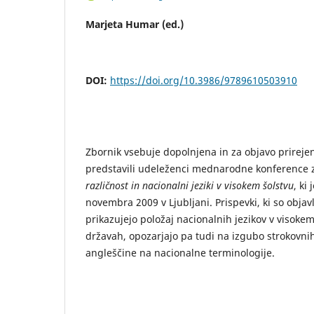
Marjeta Humar (ed.)
DOI:
https://doi.org/10.3986/9789610503910
Zbornik vsebuje dopolnjena in za objavo prirejen
predstavili udeleženci mednarodne konference
različnost in nacionalni jeziki v visokem šolstvu
, ki
novembra 2009 v Ljubljani. Prispevki, ki so objavl
prikazujejo položaj nacionalnih jezikov v visokem
državah, opozarjajo pa tudi na izgubo strokovnih
angleščine na nacionalne terminologije.