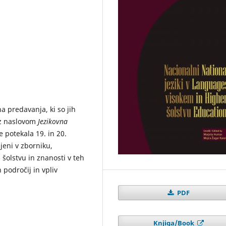
a predavanja, ki so jih
 z naslovom
Jezikovna
 je potekala 19. in 20.
jeni v zborniku,
 šolstvu in znanosti v teh
 področij in vpliv
PDF
Knjiga/Book