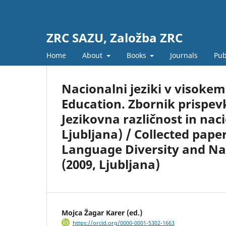
ZRC SAZU, Založba ZRC
Home
About
Books
Journals
Pub
Nacionalni jeziki v visoke
Education. Zbornik prispe
Jezikovna različnost in naci
Ljubljana) / Collected pap
Language Diversity and Na
(2009, Ljubljana)
Mojca Žagar Karer (ed.)
https://orcid.org/0000-0001-5302-1663