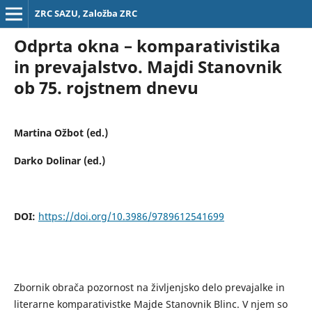
ZRC SAZU, Založba ZRC
Odprta okna – komparativistika
in prevajalstvo. Majdi Stanovnik
ob 75. rojstnem dnevu
Martina Ožbot (ed.)
Darko Dolinar (ed.)
DOI:
https://doi.org/10.3986/9789612541699
Zbornik obrača pozornost na življenjsko delo prevajalke in
literarne komparativistke Majde Stanovnik Blinc. V njem so