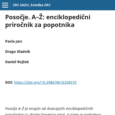
ZRC SAZU, Založba ZRC
Posočje. A–Ž: enciklopedični
priročnik za popotnika
Pavla Jarc
Drago Kladnik
Daniel Rojšek
DOI:
https://doi.org/10.3986/961635857X
Posočje A–Ž
je enajsti od dvanajstih enciklopedičnih
priročnikov iz zbirke Slovenija total. V njem je podrobno