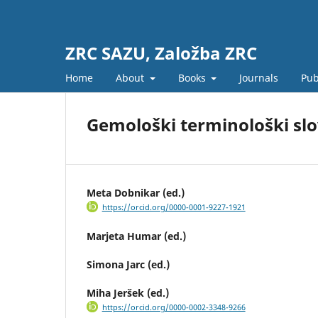
ZRC SAZU, Založba ZRC
Home
About
Books
Journals
Pub
Gemološki terminološki sl
Meta Dobnikar (ed.)
https://orcid.org/0000-0001-9227-1921
Marjeta Humar (ed.)
Simona Jarc (ed.)
Miha Jeršek (ed.)
https://orcid.org/0000-0002-3348-9266