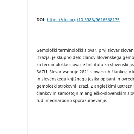
DOI:
https://doi.org/10.3986/9616568175
Gemološki terminološki slovar, prvi slovar slov
izrazja, je skupno delo članov Slovenskega gemo
za terminološke slovarje Inštituta za slovenski 
SAZU. Slovar vsebuje 2821 slovarskih člankov, v k
in slovenskega knjižnega jezika opisani in ovred
gemološki strokovni izrazi. Z angleškimi ustrezni
člankov in samostojnim angleško-slovenskim sl
tudi mednarodno sporazumevanje.