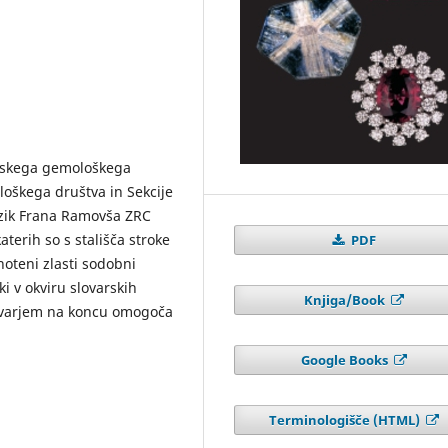
enskega gemološkega
loškega društva in Sekcije
jezik Frana Ramovša ZRC
aterih so s stališča stroke
PDF
noteni zlasti sodobni
ki v okviru slovarskih
Knjiga/Book
ovarjem na koncu omogoča
Google Books
Terminologišče (HTML)