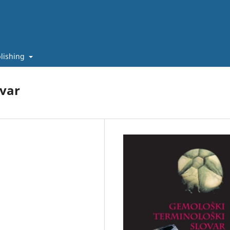
lishing
ovar