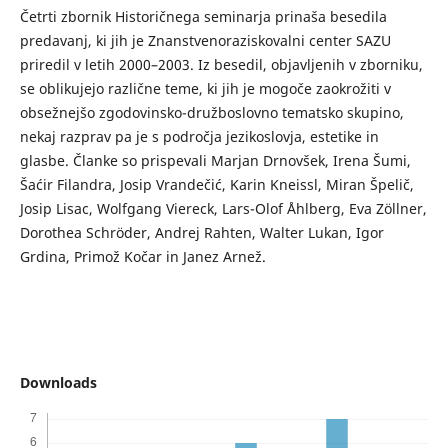
Četrti zbornik Historičnega seminarja prinaša besedila
predavanj, ki jih je Znanstvenoraziskovalni center SAZU
priredil v letih 2000–2003. Iz besedil, objavljenih v zborniku,
se oblikujejo različne teme, ki jih je mogoče zaokrožiti v
obsežnejšo zgodovinsko-družboslovno tematsko skupino,
nekaj razprav pa je s področja jezikoslovja, estetike in
glasbe. Članke so prispevali Marjan Drnovšek, Irena Šumi,
Šaćir Filandra, Josip Vrandečić, Karin Kneissl, Miran Špelič,
Josip Lisac, Wolfgang Viereck, Lars-Olof Åhlberg, Eva Zöllner,
Dorothea Schröder, Andrej Rahten, Walter Lukan, Igor
Grdina, Primož Kočar in Janez Arnež.
Downloads