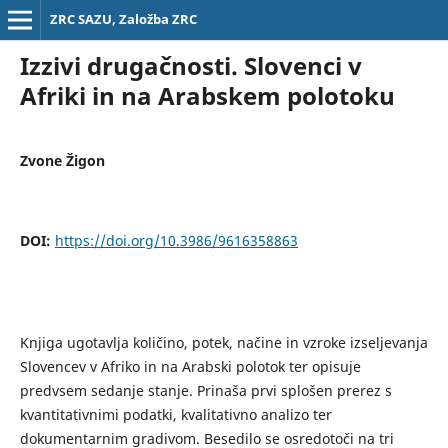
ZRC SAZU, Založba ZRC
Izzivi drugačnosti. Slovenci v
Afriki in na Arabskem polotoku
Zvone Žigon
DOI:
https://doi.org/10.3986/9616358863
Knjiga ugotavlja količino, potek, načine in vzroke izseljevanja
Slovencev v Afriko in na Arabski polotok ter opisuje
predvsem sedanje stanje. Prinaša prvi splošen prerez s
kvantitativnimi podatki, kvalitativno analizo ter
dokumentarnim gradivom. Besedilo se osredotoči na tri