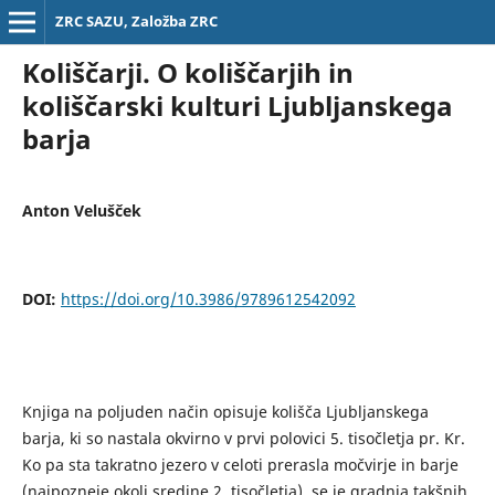
ZRC SAZU, Založba ZRC
Koliščarji. O koliščarjih in
koliščarski kulturi Ljubljanskega
barja
Anton Velušček
DOI:
https://doi.org/10.3986/9789612542092
Knjiga na poljuden način opisuje kolišča Ljubljanskega
barja, ki so nastala okvirno v prvi polovici 5. tisočletja pr. Kr.
Ko pa sta takratno jezero v celoti prerasla močvirje in barje
(najpozneje okoli sredine 2. tisočletja), se je gradnja takšnih