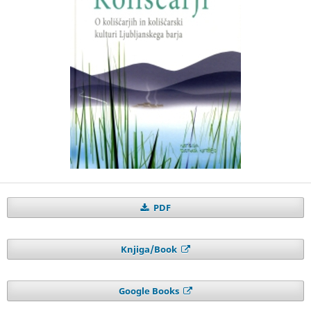
PDF
Knjiga/Book
Google Books