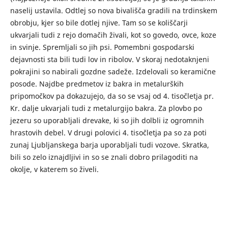
naselij ustavila. Odtlej so nova bivališča gradili na trdinskem
obrobju, kjer so bile dotlej njive. Tam so se koliščarji
ukvarjali tudi z rejo domačih živali, kot so govedo, ovce, koze
in svinje. Spremljali so jih psi. Pomembni gospodarski
dejavnosti sta bili tudi lov in ribolov. V skoraj nedotaknjeni
pokrajini so nabirali gozdne sadeže. Izdelovali so keramične
posode. Najdbe predmetov iz bakra in metalurških
pripomočkov pa dokazujejo, da so se vsaj od 4. tisočletja pr.
Kr. dalje ukvarjali tudi z metalurgijo bakra. Za plovbo po
jezeru so uporabljali drevake, ki so jih dolbli iz ogromnih
hrastovih debel. V drugi polovici 4. tisočletja pa so za poti
zunaj Ljubljanskega barja uporabljali tudi vozove. Skratka,
bili so zelo iznajdljivi in so se znali dobro prilagoditi na
okolje, v katerem so živeli.