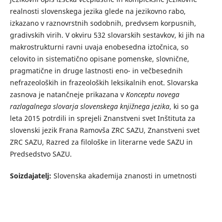
realnosti slovenskega jezika glede na jezikovno rabo,
izkazano v raznovrstnih sodobnih, predvsem korpusnih,
gradivskih virih. V okviru 532 slovarskih sestavkov, ki jih na
makrostrukturni ravni uvaja enobesedna iztočnica, so
celovito in sistematično opisane pomenske, slovnične,
pragmatične in druge lastnosti eno- in večbesednih
nefrazeoloških in frazeoloških leksikalnih enot. Slovarska
zasnova je natančneje prikazana v
Konceptu novega
razlagalnega slovarja slovenskega knjižnega jezika
, ki so ga
leta 2015 potrdili in sprejeli Znanstveni svet Inštituta za
slovenski jezik Frana Ramovša ZRC SAZU, Znanstveni svet
ZRC SAZU, Razred za filološke in literarne vede SAZU in
Predsedstvo SAZU.
Soizdajatelj:
Slovenska akademija znanosti in umetnosti