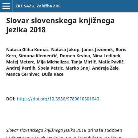
ZRC SAZU, Založba ZRC
Slovar slovenskega knjižnega
jezika 2018
Nataša Gliha Komac
,
Nataša Jakop
,
Janoš Ježovnik
,
Boris
Kern
,
Simona Klemenčič
,
Domen Krvina
,
Nina Ledinek
,
Matej Meterc
,
Mija Michelizza
,
Tanja Mirtič
,
Matic Pavlič
,
Andrej Perdih
,
Špela Petric
,
Marko Snoj
,
Andreja Žele
,
Manca Černivec
,
Duša Race
DOI:
https://doi.org/10.3986/9789610501640
Slovar slovenskega knjižnega jezika 2018
prinaša sodoben
jezikovni opis izseka večplastne in kompleksne jezikovne